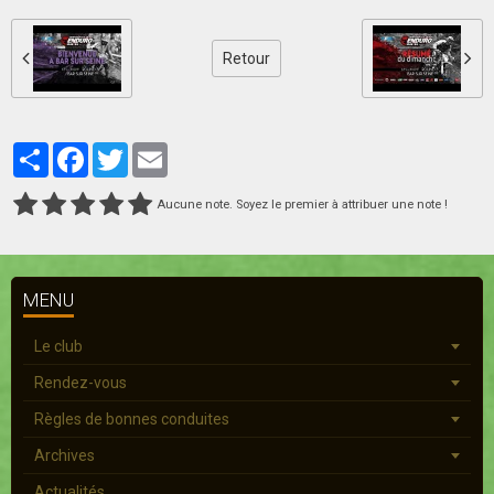
Retour
Partager
Facebook
Twitter
Email
Aucune note. Soyez le premier à attribuer une note !
MENU
Le club
Rendez-vous
Règles de bonnes conduites
Archives
Actualités