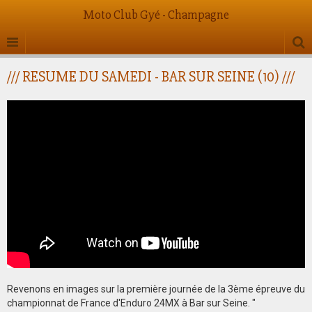
Moto Club Gyé - Champagne
/// RESUME DU SAMEDI - BAR SUR SEINE (10) ///
Revenons en images sur la première journée de la 3ème épreuve du
championnat de France d'Enduro 24MX à Bar sur Seine. "