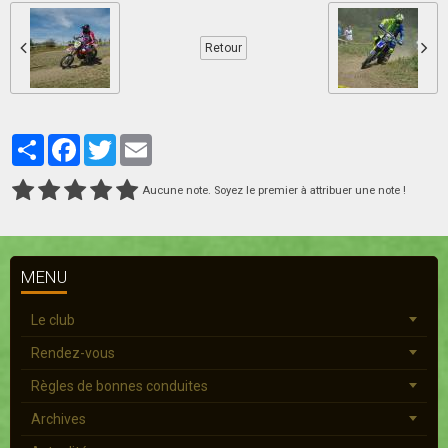
Retour
Partager
Facebook
Twitter
Email
Aucune note. Soyez le premier à attribuer une note !
MENU
Le club
Rendez-vous
Règles de bonnes conduites
Archives