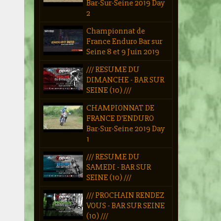
Bar-Sur-Seine 2019 Day
2
Championnat de
France Enduro Bar sur
Seine 8 et 9 Juin 2019
/// RESUME DU
DIMANCHE - BAR SUR
SEINE (10) ///
CHAMPIONNAT DE
FRANCE D'ENDURO
Bar-Sur-Seine 2019 Day
1
/// RESUME DU
SAMEDI - BAR SUR
SEINE (10) ///
/// PROCHAIN RENDEZ
VOUS - BAR SUR SEINE
(10) ///