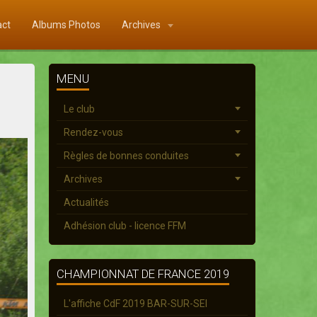
act
Albums Photos
Archives
MENU
Le club
Rendez-vous
Règles de bonnes conduites
Archives
Actualités
Adhésion club - licence FFM
CHAMPIONNAT DE FRANCE 2019
L'affiche CdF 2019 BAR-SUR-SEI