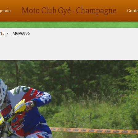
Moto Club Gyé - Champagne
genda
Cont
015
IMGP6996