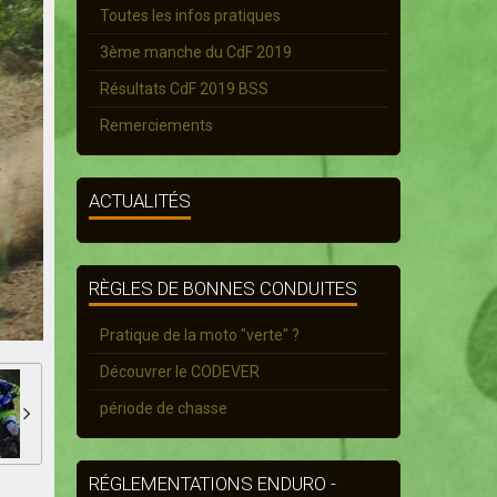
Toutes les infos pratiques
3ème manche du CdF 2019
Résultats CdF 2019 BSS
Remerciements
ACTUALITÉS
RÈGLES DE BONNES CONDUITES
Pratique de la moto "verte" ?
Découvrer le CODEVER
période de chasse
RÉGLEMENTATIONS ENDURO -