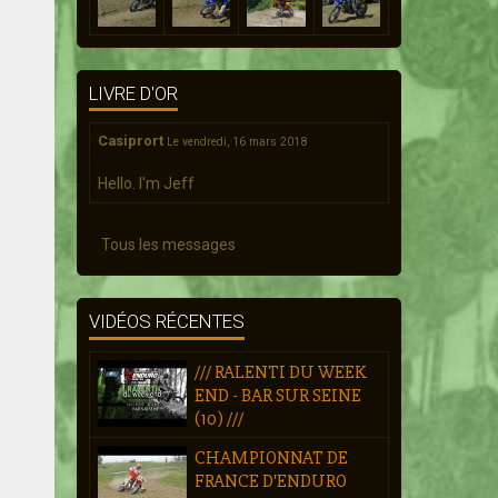
LIVRE D'OR
Casiprort
Le vendredi, 16 mars 2018
Hello. I'm Jeff
Tous les messages
VIDÉOS RÉCENTES
/// RALENTI DU WEEK
END - BAR SUR SEINE
(10) ///
CHAMPIONNAT DE
FRANCE D'ENDURO