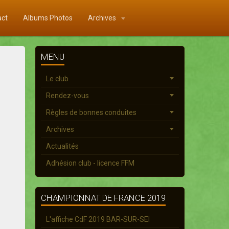
act
Albums Photos
Archives
MENU
Le club
Rendez-vous
Règles de bonnes conduites
Archives
Actualités
Adhésion club - licence FFM
CHAMPIONNAT DE FRANCE 2019
L'affiche CdF 2019 BAR-SUR-SEI