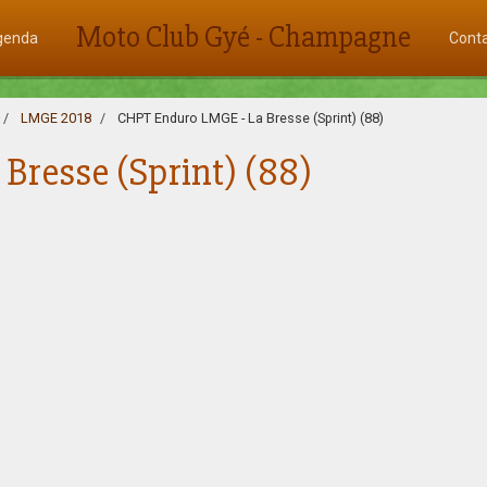
Moto Club Gyé - Champagne
genda
Cont
LMGE 2018
CHPT Enduro LMGE - La Bresse (Sprint) (88)
resse (Sprint) (88)