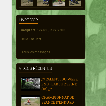
LIVRE D'OR
Casiprort
Le vendredi, 16 mars 2018
Hello. I'm Jeff
Tous les messages
VIDÉOS RÉCENTES
/// RALENTI DU WEEK
END - BAR SUR SEINE
(10) ///
CHAMPIONNAT DE
FRANCE D'ENDURO