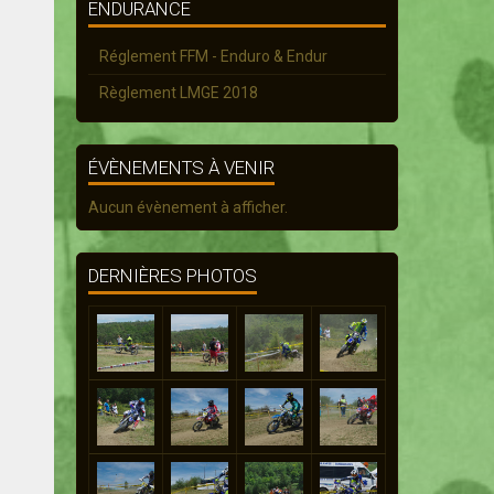
ENDURANCE
Réglement FFM - Enduro & Endur
Règlement LMGE 2018
ÉVÈNEMENTS À VENIR
Aucun évènement à afficher.
DERNIÈRES PHOTOS