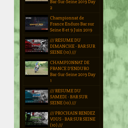
Bar-Sur-Seine 2019 Day
2
Championnat de
France Enduro Bar sur
Seine 8 et 9 Juin 2019
/// RESUME DU
DIMANCHE - BAR SUR
SEINE (10) ///
CHAMPIONNAT DE
FRANCE D'ENDURO
Bar-Sur-Seine 2019 Day
1
/// RESUME DU
SAMEDI - BAR SUR
SEINE (10) ///
/// PROCHAIN RENDEZ
VOUS - BAR SUR SEINE
(10) ///