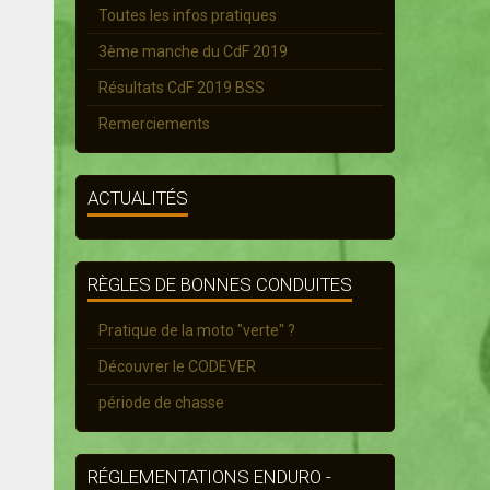
Toutes les infos pratiques
3ème manche du CdF 2019
Résultats CdF 2019 BSS
Remerciements
ACTUALITÉS
RÈGLES DE BONNES CONDUITES
Pratique de la moto "verte" ?
Découvrer le CODEVER
période de chasse
RÉGLEMENTATIONS ENDURO -